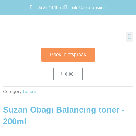
Ga
06 29 49 18 73
info@sorellelaser.nl
naar
de
inhoud
M
Boek je afspraak
Cart
0,00
Category
Toners
Suzan Obagi Balancing toner -
200ml