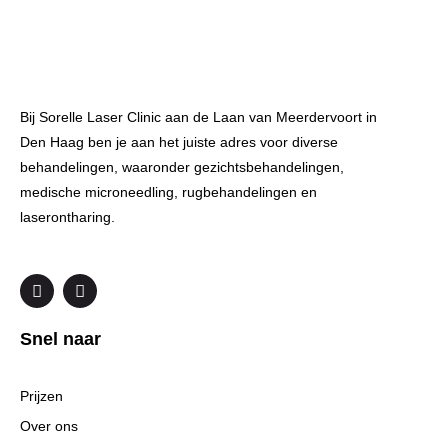
Bij Sorelle Laser Clinic aan de Laan van Meerdervoort in
Den Haag ben je aan het juiste adres voor diverse
behandelingen, waaronder gezichtsbehandelingen,
medische microneedling, rugbehandelingen en
laserontharing.
F
I
a
n
c
s
e
t
Snel naar
b
a
o
g
o
r
k
a
Prijzen
m
Over ons