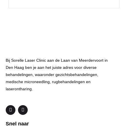
Bij Sorelle Laser Clinic aan de Laan van Meerdervoort in
Den Haag ben je aan het juiste adres voor diverse
behandelingen, waaronder gezichtsbehandelingen,
medische microneedling, rugbehandelingen en
laserontharing.
F
I
a
n
c
s
e
t
Snel naar
b
a