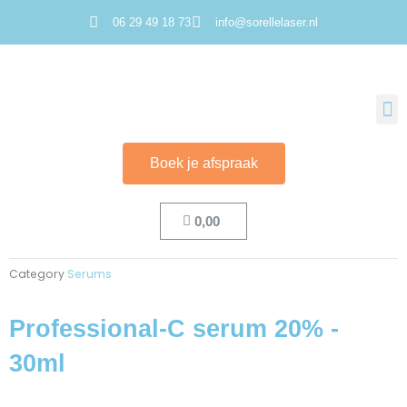
Ga
06 29 49 18 73
info@sorellelaser.nl
naar
de
inhoud
M
Boek je afspraak
Cart
0,00
Category
Serums
Professional-C serum 20% -
30ml