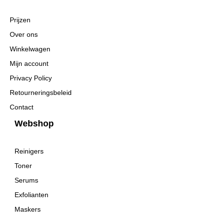
o
g
o
r
k
a
Prijzen
m
Over ons
Winkelwagen
Mijn account
Privacy Policy
Retourneringsbeleid
Contact
Webshop
Reinigers
Toner
Serums
Exfolianten
Maskers