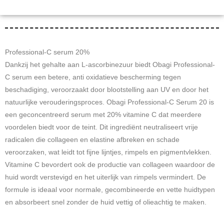
30ml
aantal
Professional-C serum 20%
Dankzij het gehalte aan L-ascorbinezuur biedt Obagi Professional-
C serum een betere, anti oxidatieve bescherming tegen
beschadiging, veroorzaakt door blootstelling aan UV en door het
natuurlijke verouderingsproces. Obagi Professional-C Serum 20 is
een geconcentreerd serum met 20% vitamine C dat meerdere
voordelen biedt voor de teint. Dit ingrediënt neutraliseert vrije
radicalen die collageen en elastine afbreken en schade
veroorzaken, wat leidt tot fijne lijntjes, rimpels en pigmentvlekken.
Vitamine C bevordert ook de productie van collageen waardoor de
huid wordt verstevigd en het uiterlijk van rimpels vermindert. De
formule is ideaal voor normale, gecombineerde en vette huidtypen
en absorbeert snel zonder de huid vettig of olieachtig te maken.