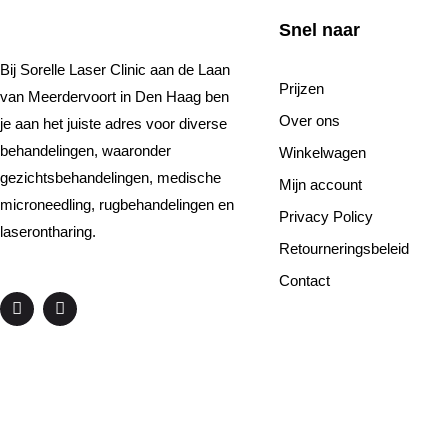
Snel naar
Bij Sorelle Laser Clinic aan de Laan
Prijzen
van Meerdervoort in Den Haag ben
Over ons
je aan het juiste adres voor diverse
behandelingen, waaronder
Winkelwagen
gezichtsbehandelingen, medische
Mijn account
microneedling, rugbehandelingen en
Privacy Policy
laserontharing.
Retourneringsbeleid
Contact
F
I
a
n
c
s
e
t
b
a
o
g
o
r
k
a
m