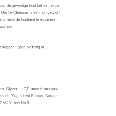
aar de gevoelige huid behoeft extra
 Gentle Cleanser is een lichtgewicht
t, helpt de huidteint te egaliseren,
uid niet.
rtoppen. Spoel volledig af.
uice, Glycereth-7,Prunus Armeniaca
cinalis (Sage) Leaf Extract, Borago
 FD&C Yellow No 5.