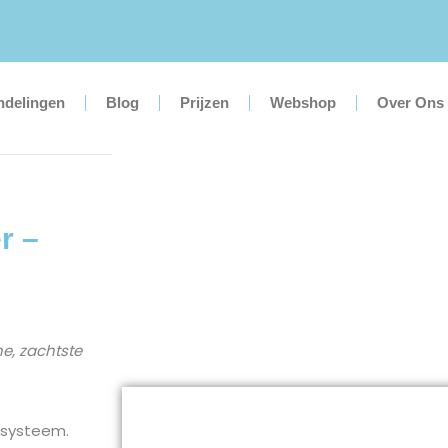
ndelingen
Blog
Prijzen
Webshop
Over Ons
r –
e, zachtste
 systeem.