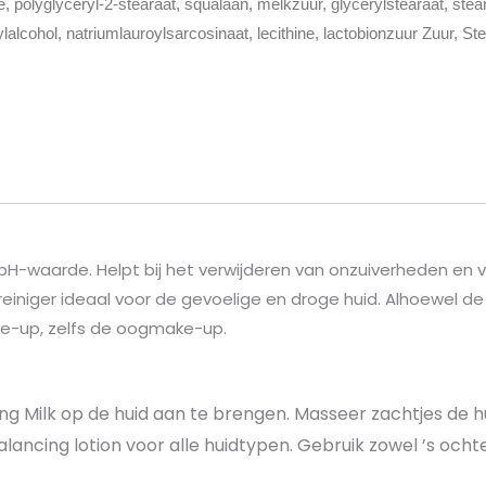
e, polyglyceryl-2-stearaat, squalaan, melkzuur, glycerylstearaat, stear
lalcohol, natriumlauroylsarcosinaat, lecithine, lactobionzuur Zuur, S
H-waarde. Helpt bij het verwijderen van onzuiverheden en vui
 reiniger ideaal voor de gevoelige en droge huid. Alhoewel de
ake-up, zelfs de oogmake-up.
sing Milk op de huid aan te brengen. Masseer zachtjes de 
lancing lotion voor alle huidtypen. Gebruik zowel ’s ochte