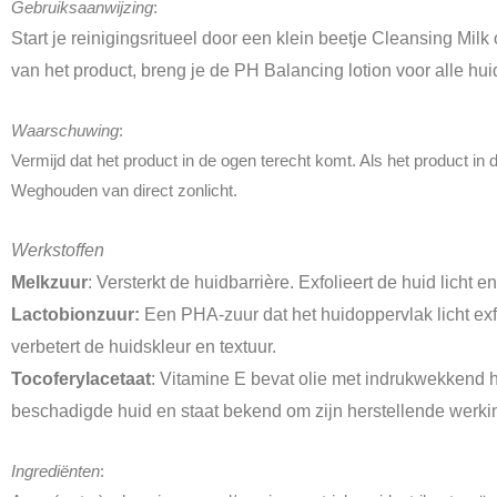
Gebruiksaanwijzing
:
Start je reinigingsritueel door een klein beetje Cleansing Mil
van het product, breng je de PH Balancing lotion voor alle hu
Waarschuwing
:
Vermijd dat het product in de ogen terecht komt. Als het product i
Weghouden van direct zonlicht.
Werkstoffen
Melkzuur
: Versterkt de huidbarrière. Exfolieert de huid licht en
Lactobionzuur:
Een PHA-zuur dat het huidoppervlak licht exfo
verbetert de huidskleur en textuur.
Tocoferylacetaat
: Vitamine E bevat olie met indrukwekkend h
beschadigde huid en staat bekend om zijn herstellende werking
Ingrediënten
: