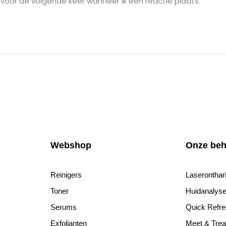
 voor de volgende keer wanneer ik een reactie plaats.
Webshop
Onze beh
Reinigers
Laseronthar
Toner
Huidanaly
Serums
Quick Refre
Exfolianten
Meet & Trea