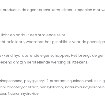
het product in de ogen terecht komt, direct uitspoelen met
d licht en onthult een stralende teint.
t exfolieert, waardoor het geschikt is voor de gevoelige e
wekkend hydraterende eigenschappen. Het brengt de geïrri
kend om zijn herstellende werking bij littekens.
triheptanoïne, polyglyceryl-2-stearaat, squalaan, melkzuur, g
ol, tocoferylacetaat, benzylalcohol, natriumlauroylsarcosina
zuur, Natriumhydroxide.