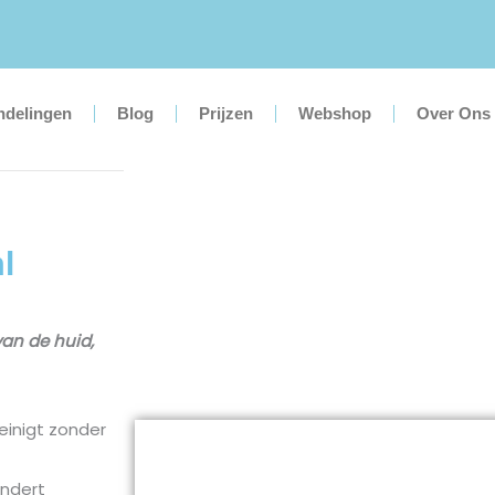
ndelingen
Blog
Prijzen
Webshop
Over Ons
l
van de huid,
reinigt zonder
indert