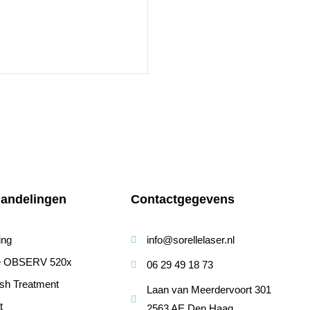
andelingen
Contactgegevens
ing
info@sorellelaser.nl
se OBSERV 520x
06 29 49 18 73
sh Treatment
Laan van Meerdervoort 301
t
2563 AE Den Haag