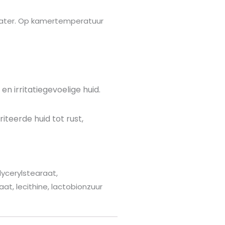
 water. Op kamertemperatuur
n irritatiegevoelige huid.
teerde huid tot rust,
lycerylstearaat,
at, lecithine, lactobionzuur