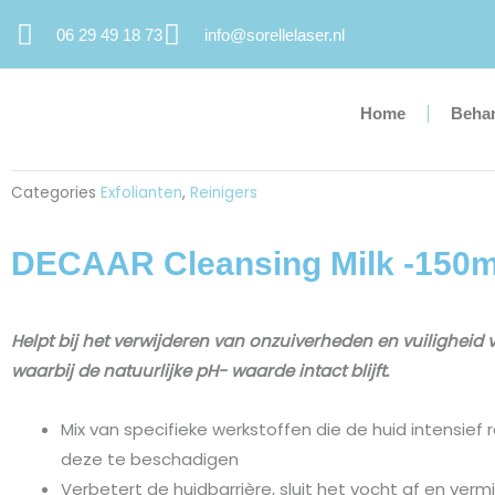
Ga
06 29 49 18 73
info@sorellelaser.nl
naar
de
inhoud
Home
Beha
Categories
Exfolianten
,
Reinigers
DECAAR Cleansing Milk -150m
Helpt bij het verwijderen van onzuiverheden en vuiligheid 
waarbij de natuurlijke pH- waarde intact blijft.
Mix van specifieke werkstoffen die de huid intensief 
deze te beschadigen
Verbetert de huidbarrière, sluit het vocht af en verm