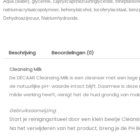
Aqua (water), glycerine, capryl/caprinezuurtriglyceride, triheptanoïn
natriumacrylaatcopolymeer, behenylalcohol, tocoferylacetaat, benzy
Dehydroazijnzuur, Natriumhydroxide.
Beschrijving
Beoordelingen (0)
Cleansing Milk
De DÉCAAR Cleansing Milk is een cleanser met een lage p
de natuurlijke pH- waarde intact blijft. Daarmee is deze
milde werking heeft, reinigt het de huid grondig van m
Gebruiksaanwijzing
:
Start je reinigingsritueel door een klein beetje Clean
Na het verwijderen van het product, breng je de PH Ba