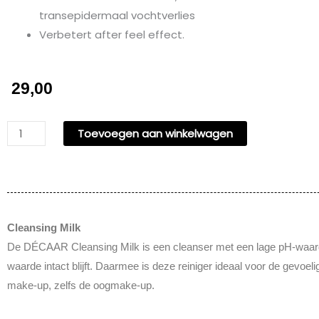
transepidermaal vochtverlies
Verbetert after feel effect.
29,00
DECAAR
Toevoegen aan winkelwagen
Cleansing
Milk
-150ml
aantal
Cleansing Milk
De DÉCAAR Cleansing Milk is een cleanser met een lage pH-waarde. 
waarde intact blijft. Daarmee is deze reiniger ideaal voor de gevoel
make-up, zelfs de oogmake-up.