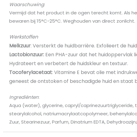
Waarschuwing
:
Vermijd dat het product in de ogen terecht komt. Als 
bewaren bij 15°C-25°C. Weghouden van direct zonlicht.
Werkstoffen
Melkzuur
: Versterkt de huidbarrière. Exfolieert de hui
Lactobionzuur:
Een PHA-zuur dat het huidoppervlak lich
Hydrateert en verbetert de huidskleur en textuur.
Tocoferylacetaat
: Vitamine E bevat olie met indruk
geneest de ontstoken of beschadigde huid en staat be
Ingrediënten
:
Aqua (water), glycerine, capryl/caprinezuurtriglyceride, 
stearylalcohol, natriumacrylaatcopolymeer, behenylalcoh
Zuur, Stearinezuur, Parfum, Dinatrium EDTA, Dehydroazijn