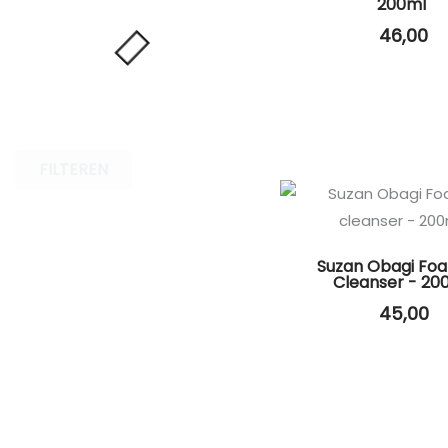
200ml
46,00
FILTEREN
Suzan Obagi Fo
Cleanser - 20
45,00