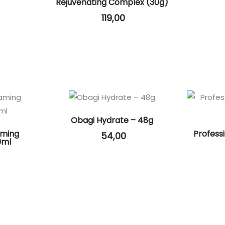
Rejuvenating Complex (30g)
119,00
Obagi Hydrate – 48g
aming
Profess
54,00
0ml