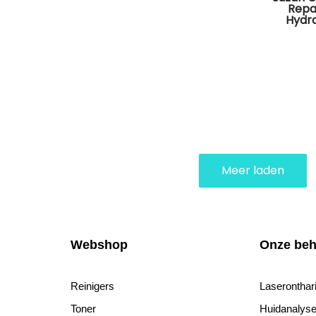
Repai
Hydra
Meer laden
Webshop
Onze beh
Reinigers
Laseronthar
Toner
Huidanaly