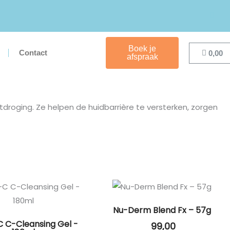
Boek je
Cart
Contact
0,00
afspraak
tdroging. Ze helpen de huidbarrière te versterken, zorgen
Nu-Derm Blend Fx – 57g
 C-Cleansing Gel -
99,00