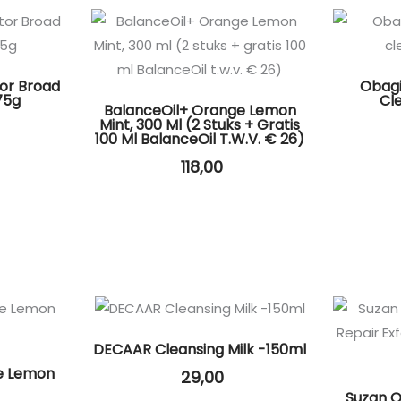
or Broad
Obagi
75g
Cl
BalanceOil+ Orange Lemon
Mint, 300 Ml (2 Stuks + Gratis
100 Ml BalanceOil T.w.v. € 26)
118,00
DECAAR Cleansing Milk -150ml
e Lemon
29,00
Suzan O