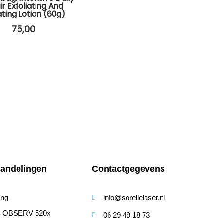
r Exfoliating And
ting Lotion (60g)
75,00
andelingen
Contactgegevens
ing
info@sorellelaser.nl
se OBSERV 520x
06 29 49 18 73