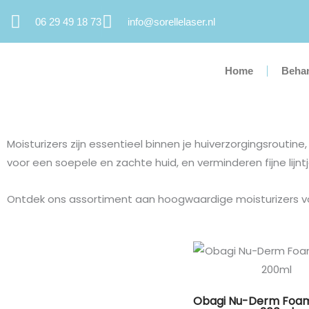
Ga
06 29 49 18 73
info@sorellelaser.nl
naar
de
inhoud
Home
Beha
Moisturizers zijn essentieel binnen je huiverzorgingsrouti
voor een soepele en zachte huid, en verminderen fijne lijnt
Ontdek ons assortiment aan hoogwaardige moisturizers vo
Obagi Nu-Derm Foam