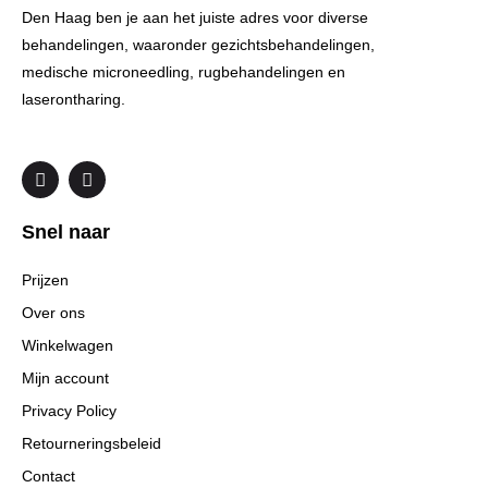
Den Haag ben je aan het juiste adres voor diverse
behandelingen, waaronder gezichtsbehandelingen,
medische microneedling, rugbehandelingen en
laserontharing.
F
I
a
n
c
s
e
t
Snel naar
b
a
o
g
o
r
Prijzen
k
a
m
Over ons
Winkelwagen
Mijn account
Privacy Policy
Retourneringsbeleid
Contact