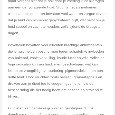
maar vergeet niet dat je ook door je voeding kunt bijdragen
aan een gehydrateerde huid. Vruchten zoals meloenen,
sinaasappels en peren bevatten veel water en zorgen ervoor
dat je huid van binnenuit gehydrateerd blijft, wat helpt om je
huid soepel en zacht te houden, zelfs tijdens de droogste
dagen.
Bovendien bevatten veel vruchten krachtige antioxidanten
die je huid helpen beschermen tegen schadelijke invloeden
van buitenaf, zoals vervuiling, koude lucht en vrije radicalen.
Vrije radicalen kunnen huidcellen beschadigen, wat kan
leiden tot vroegtijdige veroudering, pigmentvlekken en een
doffe teint. Door vruchten zoals bessen, granaatappels en
druiven aan je dieet toe te voegen, geef je je huid de
bescherming die het nodig heeft om gezond en stralend te
blijven.
Fruit eten kan gemakkelijk worden geïntegreerd in je
dagelijkse routine. Voeg bijvoorbeeld een handjevol bessen