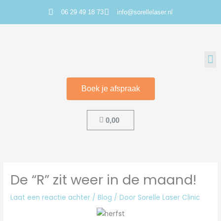
Ga
06 29 49 18 73
info@sorellelaser.nl
naar
de
inhoud
M
Boek je afspraak
Cart
0,00
De “R” zit weer in de maand!
Laat een reactie achter
/
Blog
/ Door
Sorelle Laser Clinic