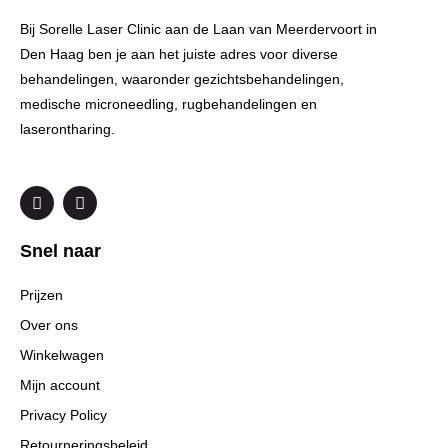
Bij Sorelle Laser Clinic aan de Laan van Meerdervoort in
Den Haag ben je aan het juiste adres voor diverse
behandelingen, waaronder gezichtsbehandelingen,
medische microneedling, rugbehandelingen en
laserontharing.
F
I
a
n
c
s
e
t
Snel naar
b
a
o
g
o
r
Prijzen
k
a
m
Over ons
Winkelwagen
Mijn account
Privacy Policy
Retourneringsbeleid