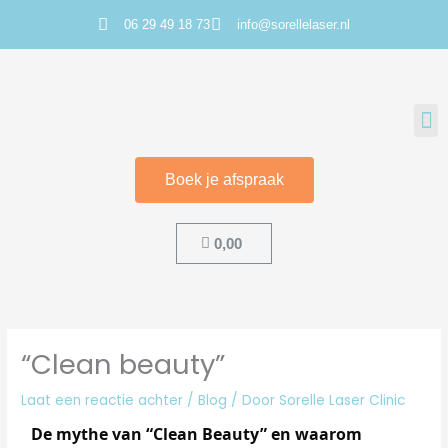
Ga
06 29 49 18 73
info@sorellelaser.nl
naar
de
inhoud
M
Boek je afspraak
Cart
0,00
“Clean beauty”
Laat een reactie achter
/
Blog
/ Door
Sorelle Laser Clinic
De mythe van “Clean Beauty” en waar
om